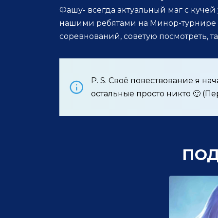
Фашу- всегда актуальный маг с кучей
нашими ребятами на Минор-турнире п
соревнований, советую посмотреть, т
P. S. Своё повествование я нача
остальные просто никто 🙂 (П
ПО