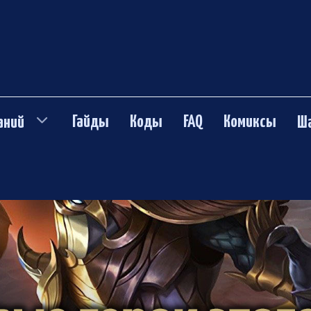
Гайды
Коды
FAQ
Комиксы
аний
Ш