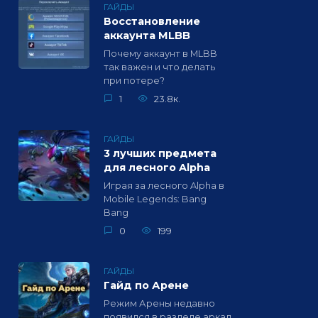
ГАЙДЫ
Восстановление
аккаунта MLBB
Почему аккаунт в MLBB
так важен и что делать
при потере?
1
23.8к.
ГАЙДЫ
3 лучших предмета
для лесного Alpha
Играя за лесного Alpha в
Mobile Legends: Bang
Bang
0
199
ГАЙДЫ
Гайд по Арене
Режим Арены недавно
появился в разделе аркад