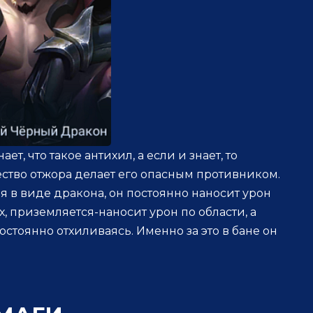
ет, что такое антихил, а если и знает, то
чество отжора делает его опасным противником.
тая в виде дракона, он постоянно наносит урон
х, приземляется-наносит урон по области, а
постоянно отхиливаясь. Именно за это в бане он