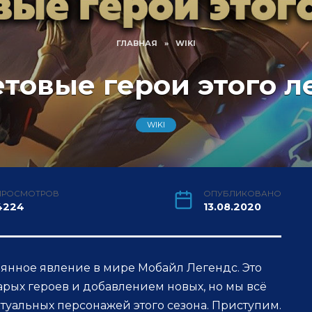
ГЛАВНАЯ
»
WIKI
товые герои этого л
WIKI
ПРОСМОТРОВ
ОПУБЛИКОВАНО
4224
13.08.2020
тоянное явление в мире Мобайл Легендс. Это
арых героев и добавлением новых, но мы всё
туальных персонажей этого сезона. Приступим.