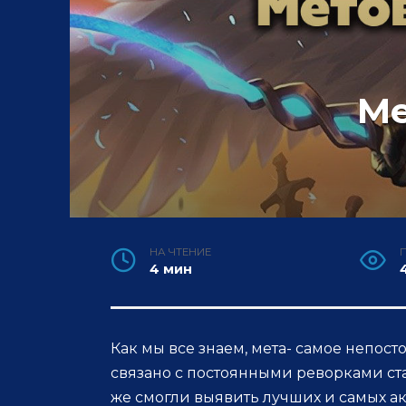
Ме
НА ЧТЕНИЕ
4 мин
Как мы все знаем, мета- самое непос
связано с постоянными реворками ст
же смогли выявить лучших и самых ак