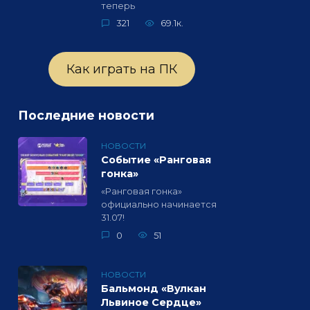
теперь
321
69.1к.
Как играть на ПК
Последние новости
НОВОСТИ
Событие «Ранговая
гонка»
«Ранговая гонка»
официально начинается
31.07!
0
51
НОВОСТИ
Бальмонд «Вулкан
Львиное Сердце»