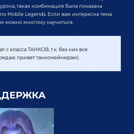
 урона, такая комбинация была показана
о Mobile Legends. Если вам интересна тема
ам можно многому научиться.
л с класса ТАНКОВ, т.к. без них все
ередаю привет танкомейнерам).
ДДЕРЖКА