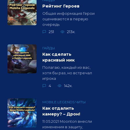
Рейтинг Героев
Общая информация Герои
оцениваются в первую
очередь
251
213к.
ГАЙДЫ
Как сделать
красивый ник
Полагаю, каждый из вас,
хотя бы раз, но встречал
игрока
4
142к.
MOBILE LEGENDS ЧИТЫ
Как отдалить
камеру? – Дрон!
11.05.2021 Moonton внесли
изменения в защиту,