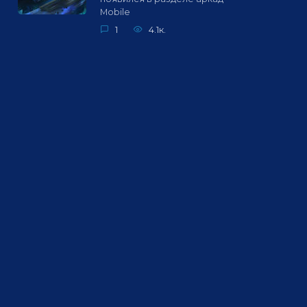
Mobile
1
4.1к.