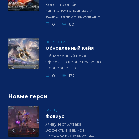
Когда-то он был
капитаном спецназа и
единственным выжившим
0
60
НОВОСТИ
Обновленный Кайя
Обновленный Кайя
эффектно вернется 05.08
в совершенно
0
132
Новые герои
БОЕЦ
Фовиус
Живучесть Атака
Эффекты Навыков
Сложность Фовиус Тень