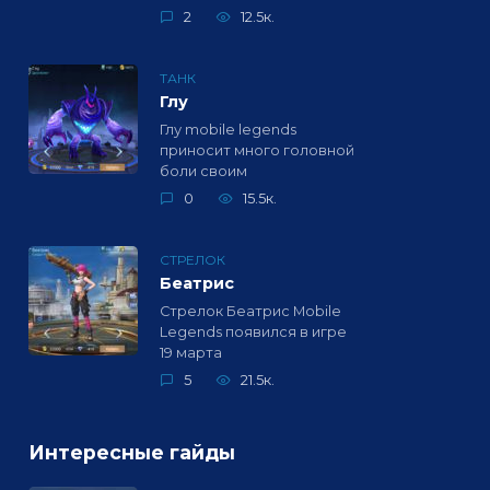
2
12.5к.
ТАНК
Глу
Глу mobile legends
приносит много головной
боли своим
0
15.5к.
СТРЕЛОК
Беатрис
Стрелок Беатрис Mobile
Legends появился в игре
19 марта
5
21.5к.
Интересные гайды