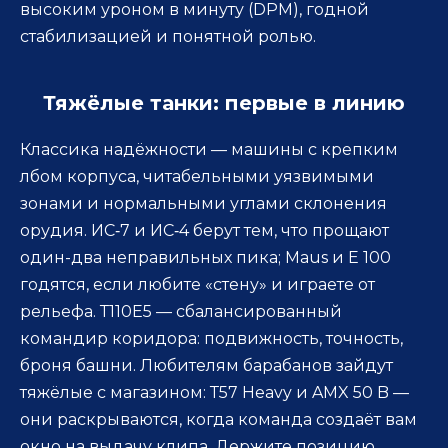
высоким уроном в минуту (DPM), годной
стабилизацией и понятной ролью.
Тяжёлые танки: первые в линию
Классика надёжности — машины с крепким
лбом корпуса, читабельными уязвимыми
зонами и нормальными углами склонения
орудия. ИС‑7 и ИС‑4 берут тем, что прощают
один-два неправильных пика; Maus и Е 100
годятся, если любите «стену» и играете от
рельефа. Т110Е5 — сбалансированный
командир коридора: подвижность, точность,
броня башни. Любителям барабанов зайдут
тяжёлые с магазином: Т57 Heavy и AMX 50 B —
они раскрываются, когда команда создаёт вам
окно на выдачу клипа. Держите позицию,