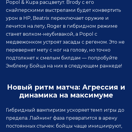
Popol & Kupa расцветут. Brody с его
снайперскими выстрелами будет конвертить
урон в HP, Beatrix переключает оружие и
лечится на лету, Roger в гибридном режиме
станет волком-неубивакой, а Popol с
медвежонком устроят засады с регеном. Это не
перевернет мету с ног на голову, но точно
подтолкнет к смелым билдам — попробуйте
Эмблему Бойца на них в следующем ранкеде!
Новый ритм матча: Агрессия и
динамика на максимуме
Гибридный вампиризм ускоряет темп игры до
предела. Лайнинг фаза превратится в арену
постоянных стычек: бойцы чаще инициируют,