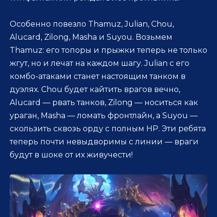
Особенно повезло Thamuz, Julian, Chou,
Alucard, Zilong, Masha и Suyou. Возьмем
Thamuz: его топоры и прыжки теперь не только
жгут, но и лечат на каждом шагу. Julian с его
комбо-атаками станет настоящим танком в
дуэлях. Chou будет кайтить врагов вечно,
Alucard — рвать танков, Zilong — носиться как
ураган, Masha — ломать фронтлайн, а Suyou —
скользить сквозь орду с полным HP. Эти ребята
теперь почти невыдворимы с линии — враги
будут в шоке от их живучести!