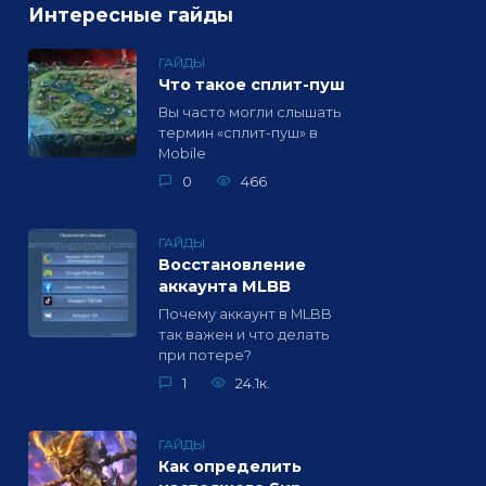
Интересные гайды
ГАЙДЫ
Что такое сплит-пуш
Вы часто могли слышать
термин «сплит-пуш» в
Mobile
0
466
ГАЙДЫ
Восстановление
аккаунта MLBB
Почему аккаунт в MLBB
так важен и что делать
при потере?
1
24.1к.
ГАЙДЫ
Как определить