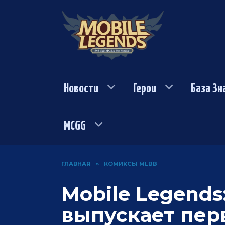
Перейти
к
содержанию
Новости
Герои
База Зн
MCGG
ГЛАВНАЯ
»
КОМИКСЫ MLBB
Mobile Legends
выпускает пер