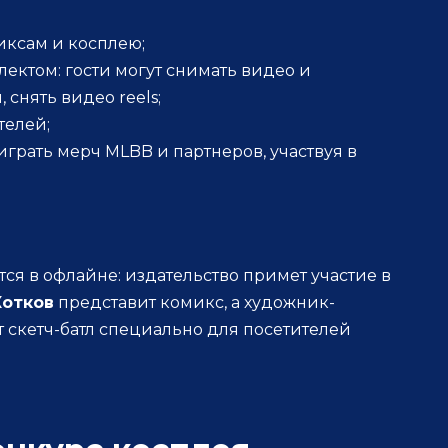
иксам и косплею;
ектом: гости могут снимать видео и
 снять видео reels;
телей;
играть мерч MLBB и партнеров, участвуя в
я в офлайне: издательство примет участие в
Котков
представит комикс, а художник-
 скетч-батл специально для посетителей