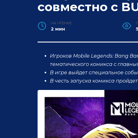
совместно с B
НА ЧТЕНИЕ
2 мин
Игроков Mobile Legends: Bang Ba
тематического комикса с главны
В игре выйдет специальное соб
В честь запуска комикса пройде