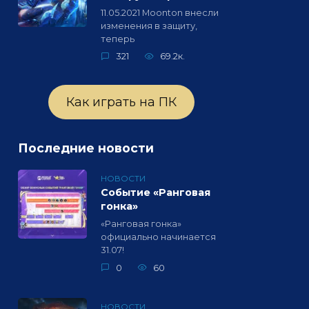
11.05.2021 Moonton внесли
изменения в защиту,
теперь
321
69.2к.
Как играть на ПК
Последние новости
НОВОСТИ
Событие «Ранговая
гонка»
«Ранговая гонка»
официально начинается
31.07!
0
60
НОВОСТИ