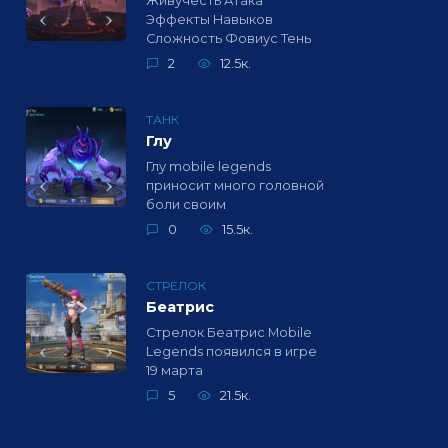
Живучесть Атака
Эффекты Навыков
Сложность Фовиус Тень
2
12.5к.
ТАНК
Глу
Глу mobile legends
приносит много головной
боли своим
0
15.5к.
СТРЕЛОК
Беатрис
Стрелок Беатрис Mobile
Legends появился в игре
19 марта
5
21.5к.