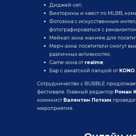
Диджей-сет;
Викторины и квест по MLBB, ком
Фотозона с искусственным интелл
фотографироваться с реквизитом,
Мейкап-зона: макияж для посети
Мерч-зона: посетители смогут вы
различных активностях;
Game-зона от
realme
;
Бар c азиатской лапшой от
KONO
.
Сотрудничество с BUBBLE продолжаетс
фестивале. Главный редактор
Роман 
комикист
Валентин Поткин
проведет
мероприятия.