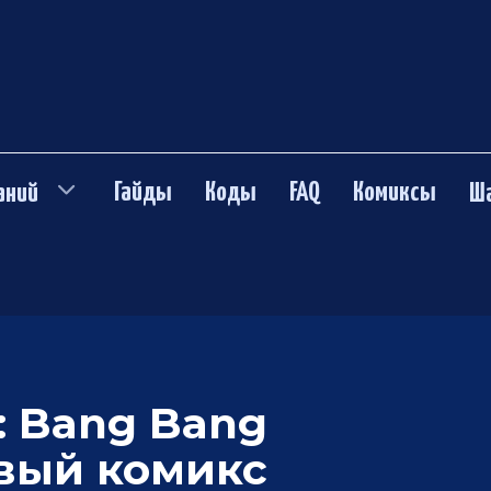
Гайды
Коды
FAQ
Комиксы
аний
Ш
: Bang Bang
вый комикс