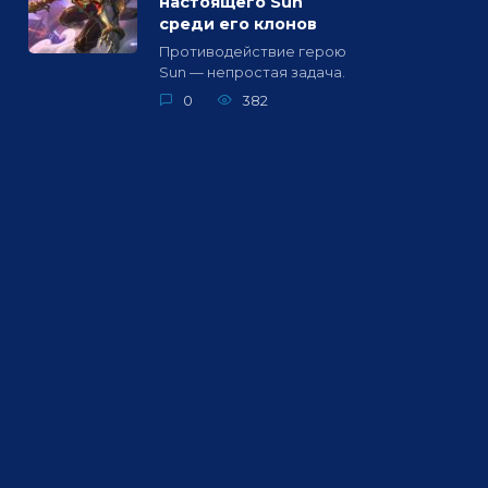
настоящего Sun
среди его клонов
Противодействие герою
Sun — непростая задача.
0
382