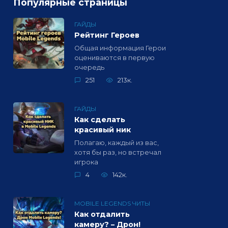
Популярные страницы
ГАЙДЫ
Рейтинг Героев
Общая информация Герои
оцениваются в первую
очередь
251
213к.
ГАЙДЫ
Как сделать
красивый ник
Полагаю, каждый из вас,
хотя бы раз, но встречал
игрока
4
142к.
MOBILE LEGENDS ЧИТЫ
Как отдалить
камеру? – Дрон!