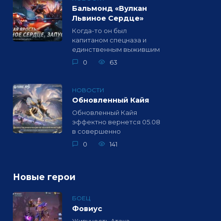
Бальмонд «Вулкан
Львиное Сердце»
Когда-то он был
капитаном спецназа и
единственным выжившим
0
63
НОВОСТИ
Обновленный Кайя
Обновленный Кайя
эффектно вернется 05.08
в совершенно
0
141
Новые герои
БОЕЦ
Фовиус