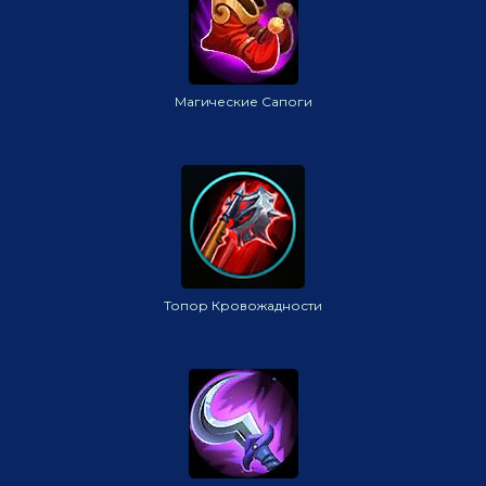
Магические Сапоги
Топор Кровожадности