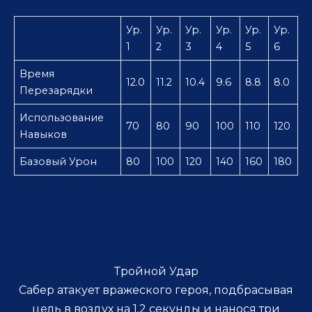
Ур.
Ур.
Ур.
Ур.
Ур.
Ур.
1
2
3
4
5
6
Время
12.0
11.2
10.4
9.6
8.8
8.0
Перезарядки
Использование
70
80
90
100
110
120
Навыков
Базовый Урон
80
100
120
140
160
180
Тройной Удар
Сабер атакует вражеского героя, подбрасывая
цель в воздух на 1.2 секунды и нанося три