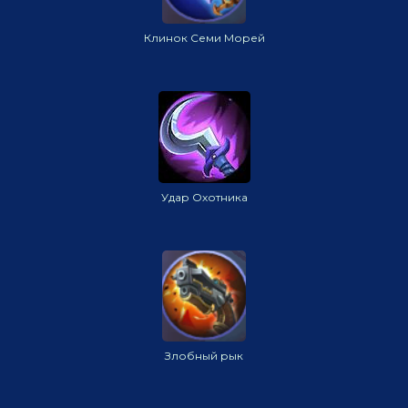
Клинок Семи Морей
Удар Охотника
Злобный рык