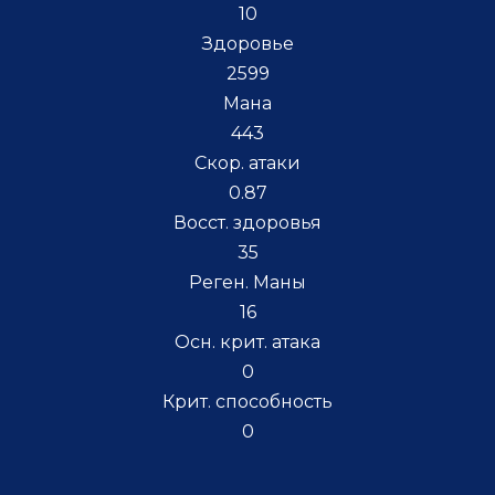
10
Здоровье
2599
Мана
443
Скор. атаки
0.87
Восст. здоровья
35
Реген. Маны
16
Осн. крит. атака
0
Крит. способность
0