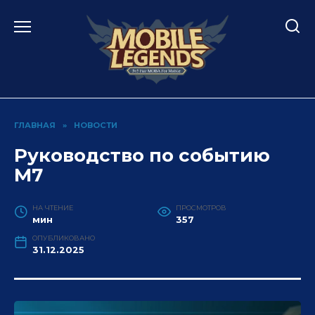
Перейти
к
содержанию
ГЛАВНАЯ
»
НОВОСТИ
Руководство по событию
M7
НА ЧТЕНИЕ
ПРОСМОТРОВ
мин
357
ОПУБЛИКОВАНО
31.12.2025