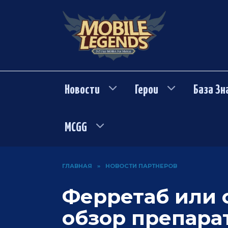
Перейти
к
содержанию
Новости
Герои
База Зн
MCGG
ГЛАВНАЯ
»
НОВОСТИ ПАРТНЕРОВ
Ферретаб или 
обзор препара