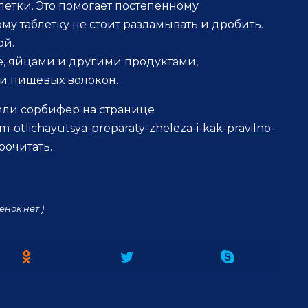
летки. Это помогает постепенному
у таблетку не стоит разламывать и дробить.
ой.
е, яйцами и другими продуктами,
и пищевых волокон.
или сорбифер на странице
m-otlichayutsya-preparaty-zheleza-i-kak-pravilno-
очитать.
енок нет )