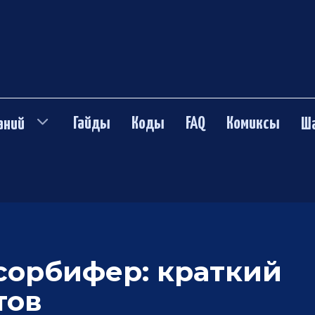
Гайды
Коды
FAQ
Комиксы
аний
Ш
сорбифер: краткий
тов