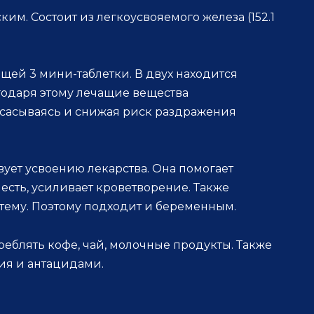
им. Состоит из легкоусвояемого железа (152.1
щей 3 мини-таблетки. В двух находится
агодаря этому лечащие вещества
всасываясь и снижая риск раздражения
вует усвоению лекарства. Она помогает
 есть, усиливает кроветворение. Также
тему. Поэтому подходит и беременным.
реблять кофе, чай, молочные продукты. Также
ия и антацидами.