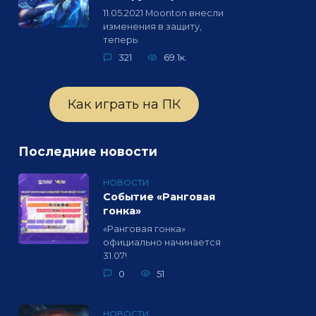
11.05.2021 Moonton внесли
изменения в защиту,
теперь
321
69.1к.
Как играть на ПК
Последние новости
НОВОСТИ
Событие «Ранговая
гонка»
«Ранговая гонка»
официально начинается
31.07!
0
51
НОВОСТИ