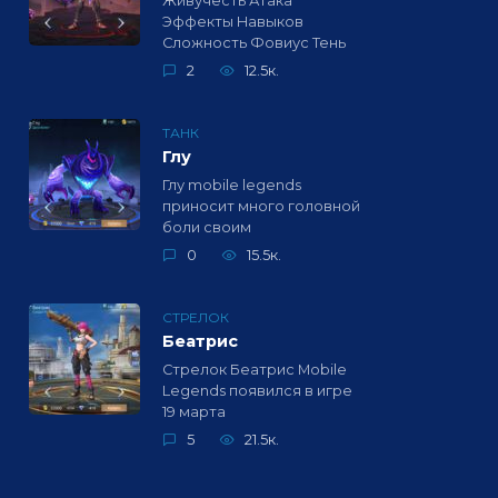
Живучесть Атака
Эффекты Навыков
Сложность Фовиус Тень
2
12.5к.
ТАНК
Глу
Глу mobile legends
приносит много головной
боли своим
0
15.5к.
СТРЕЛОК
Беатрис
Стрелок Беатрис Mobile
Legends появился в игре
19 марта
5
21.5к.