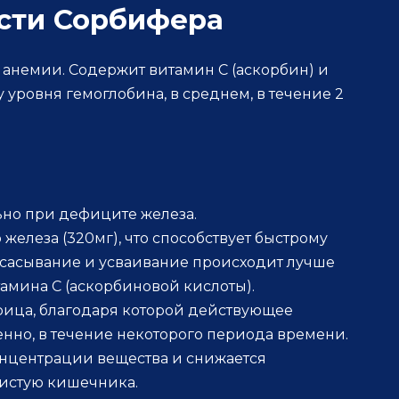
сти Сорбифера
 анемии. Содержит витамин С (аскорбин) и
 уровня гемоглобина, в среднем, в течение 2
ьно при дефиците железа.
 железа (320мг), что способствует быстрому
Всасывание и усваивание происходит лучше
амина С (аскорбиновой кислоты).
трица, благодаря которой действующее
нно, в течение некоторого периода времени.
концентрации вещества и снижается
истую кишечника.