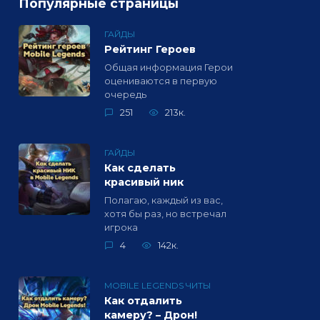
Популярные страницы
ГАЙДЫ
Рейтинг Героев
Общая информация Герои
оцениваются в первую
очередь
251
213к.
ГАЙДЫ
Как сделать
красивый ник
Полагаю, каждый из вас,
хотя бы раз, но встречал
игрока
4
142к.
MOBILE LEGENDS ЧИТЫ
Как отдалить
камеру? – Дрон!