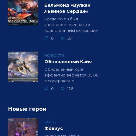
Бальмонд «Вулкан
Львиное Сердце»
Когда-то он был
капитаном спецназа и
единственным выжившим
0
57
НОВОСТИ
Обновленный Кайя
Обновленный Кайя
эффектно вернется 05.08
в совершенно
0
126
Новые герои
БОЕЦ
Фовиус