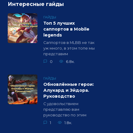
Интересные гайды
ГАЙДЫ
Топ 5 лучших
саппортов в Mobile
legends
Саппортов в MLBB не так
уж много, в этом топе мы
представим
0
6.8к.
ГАЙДЫ
Обновлённые герои:
Алукард и Эйдора.
Руководство
С удовольствием
представляю вам
руководство по этим
1
1.8к.