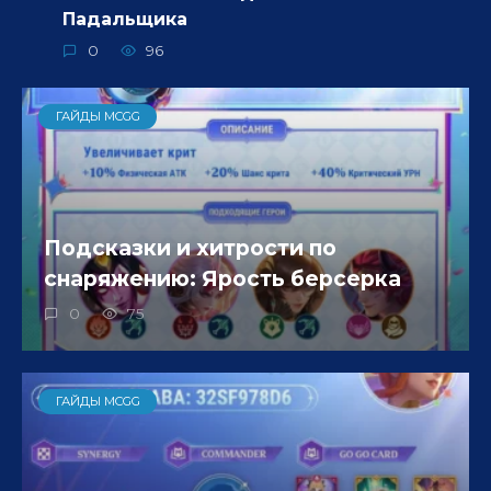
Падальщика
0
96
ГАЙДЫ MCGG
Подсказки и хитрости по
снаряжению: Ярость берсерка
0
75
ГАЙДЫ MCGG