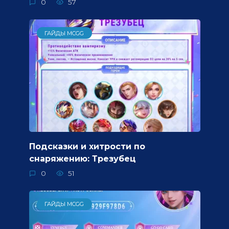
0
57
ГАЙДЫ MCGG
Подсказки и хитрости по
снаряжению: Трезубец
0
51
ГАЙДЫ MCGG