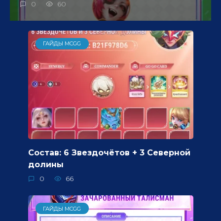
0
60
ГАЙДЫ MCGG
Состав: 6 Звездочётов + 3 Северной
долины
0
66
ГАЙДЫ MCGG