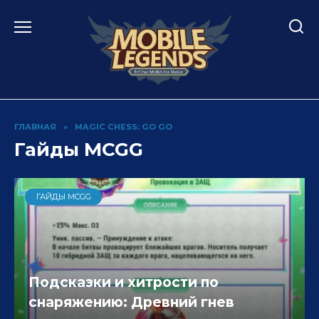
Перейти
к
содержанию
ГЛАВНАЯ
»
MAGIC CHESS: GO GO
Гайды MCGG
ГАЙДЫ MCGG
Подсказки и хитрости по
снаряжению: Древний гнев