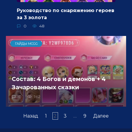
Руководство по снаряжению героев
за 3 золота
0
48
ГАЙДЫ MCGG
Состав: 4 Богов и демонов + 4
Зачарованных сказки
0
162
Пагинация
Назад
1
2
3
…
9
Далее
записей